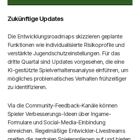
Zukünftige Updates
Die Entwicklungsroadmaps skizzieren geplante
Funktionen wie individualisierte Risikoprofile und
verstärkte Jugendschutzeinstellungen. Für das
dritte Quartal sind Updates vorgesehen, die eine
KI-gestützte Spielverhaltensanalyse einführen, um
mögliches problematisches Verhalten frühzeitiger
zu identifizieren.
Via die Community-Feedback-Kanäle können
Spieler Verbesserungs-Ideen über Ingame-
Formulare und Social-Media-Einbindung
einreichen. Regelmäßige Entwickler-Livestreams
greifen die zentralen Spieleranliegen auf und bieten