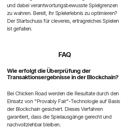
und dabei verantwortungsbewusste Spielgrenzen
zu wahren. Bereit, Ihr Spielerlebnis zu optimieren?
Der Startschuss für cleveres, ertragreiches Spielen
ist gefallen.
FAQ
Wie erfolgt die Überprüfung der
Transaktionsergebnisse in der Blockchain?
Bei Chicken Road werden die Resultate durch den
Einsatz von "Provably Fair"-Technologie auf Basis
der Blockchain gesichert. Dieses Verfahren
garantiert, dass die Spielausgänge gerecht und
nachvollziehbar bleiben.