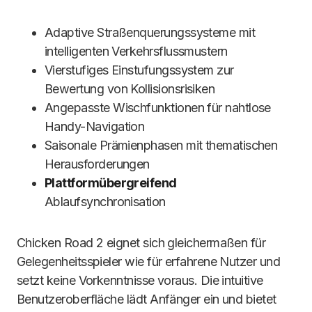
Adaptive Straßenquerungssysteme mit
intelligenten Verkehrsflussmustern
Vierstufiges Einstufungssystem zur
Bewertung von Kollisionsrisiken
Angepasste Wischfunktionen für nahtlose
Handy-Navigation
Saisonale Prämienphasen mit thematischen
Herausforderungen
Plattformübergreifend
Ablaufsynchronisation
Chicken Road 2 eignet sich gleichermaßen für
Gelegenheitsspieler wie für erfahrene Nutzer und
setzt keine Vorkenntnisse voraus. Die intuitive
Benutzeroberfläche lädt Anfänger ein und bietet