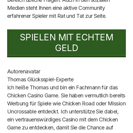
Medien steht Ihnen eine aktive Community
erfahrener Spieler mit Rat und Tat zur Seite.
SPIELEN MIT ECHTEM
GELD
Thomas
Glücksspiel-Experte
Ich heiße Thomas und bin ein Fachmann für das
Chicken Casino Game. Sie haben vermutlich bereits
Werbung für Spiele wie Chicken Road oder Mission
Uncrossable entdeckt. Ich unterstütze Sie dabei,
ein vertrauenswürdiges Casino mit dem Chicken
Game zu entdecken, damit Sie die Chance auf