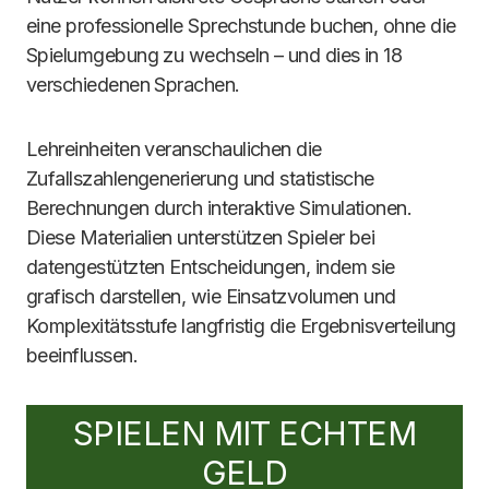
eine professionelle Sprechstunde buchen, ohne die
Spielumgebung zu wechseln – und dies in 18
verschiedenen Sprachen.
Lehreinheiten veranschaulichen die
Zufallszahlengenerierung und statistische
Berechnungen durch interaktive Simulationen.
Diese Materialien unterstützen Spieler bei
datengestützten Entscheidungen, indem sie
grafisch darstellen, wie Einsatzvolumen und
Komplexitätsstufe langfristig die Ergebnisverteilung
beeinflussen.
SPIELEN MIT ECHTEM
GELD