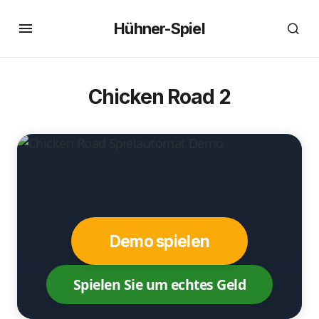
Hühner-Spiel
Chicken Road 2
Demo spielen
Spielen Sie um echtes Geld