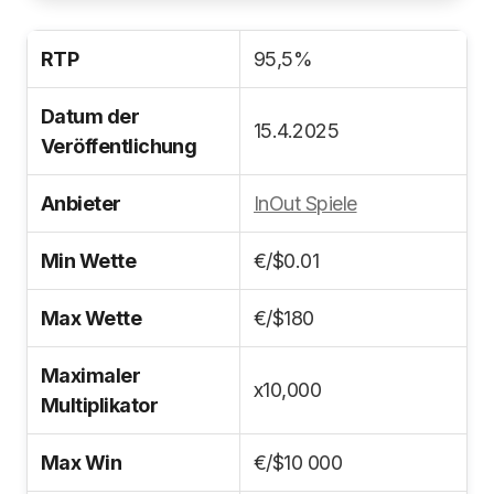
RTP
95,5%
Datum der
15.4.2025
Veröffentlichung
Anbieter
InOut Spiele
Min Wette
€/$0.01
Max Wette
€/$180
Maximaler
x10,000
Multiplikator
Max Win
€/$10 000