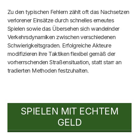
Zu den typischen Fehlern zählt oft das Nachsetzen
verlorener Einsätze durch schnelles erneutes
Spielen sowie das Übersehen sich wandelnder
Verkehrsdynamiken zwischen verschiedenen
Schwierigkeitsgraden. Erfolgreiche Akteure
modifizieren ihre Taktiken flexibel gemäß der
vorherrschenden Straßensituation, statt starr an
tradierten Methoden festzuhalten.
SPIELEN MIT ECHTEM
GELD