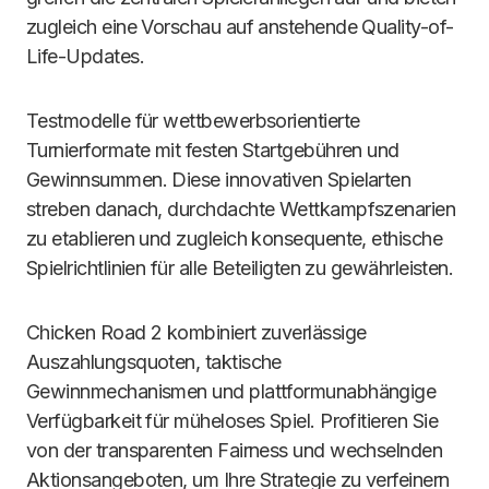
zugleich eine Vorschau auf anstehende Quality-of-
Life-Updates.
Testmodelle für wettbewerbsorientierte
Turnierformate mit festen Startgebühren und
Gewinnsummen. Diese innovativen Spielarten
streben danach, durchdachte Wettkampfszenarien
zu etablieren und zugleich konsequente, ethische
Spielrichtlinien für alle Beteiligten zu gewährleisten.
Chicken Road 2 kombiniert zuverlässige
Auszahlungsquoten, taktische
Gewinnmechanismen und plattformunabhängige
Verfügbarkeit für müheloses Spiel. Profitieren Sie
von der transparenten Fairness und wechselnden
Aktionsangeboten, um Ihre Strategie zu verfeinern