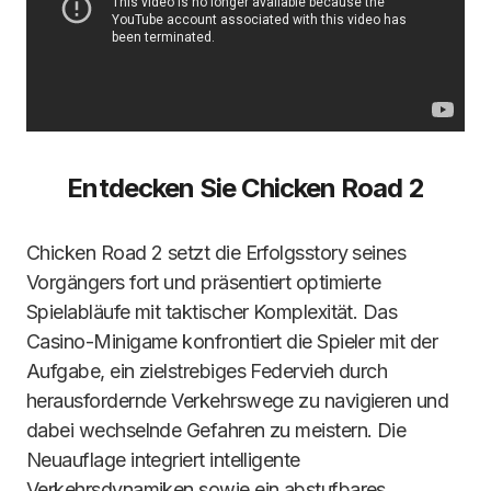
Entdecken Sie Chicken Road 2
Chicken Road 2 setzt die Erfolgsstory seines
Vorgängers fort und präsentiert optimierte
Spielabläufe mit taktischer Komplexität. Das
Casino-Minigame konfrontiert die Spieler mit der
Aufgabe, ein zielstrebiges Federvieh durch
herausfordernde Verkehrswege zu navigieren und
dabei wechselnde Gefahren zu meistern. Die
Neuauflage integriert intelligente
Verkehrsdynamiken sowie ein abstufbares